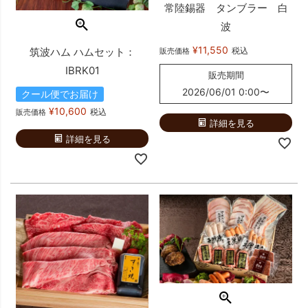
常陸錫器 タンブラー 白
波
¥
11,550
税込
筑波ハム ハムセット：
販売価格
IBRK01
販売期間
2026/06/01 0:00
〜
クール便でお届け
¥
10,600
税込
販売価格
詳細を見る
詳細を見る