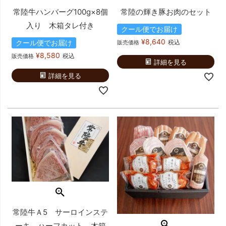
常陸牛ハンバーグ100g×8個
常陸の輝き豚お肉のセット
入り 木箱タレ付き
クール便でお届け
¥
8,640
クール便でお届け
税込
販売価格
¥
8,580
税込
販売価格
詳細を見る
詳細を見る
常陸牛Ａ5 サーロインステ
ーキ ハーフカット 木箱