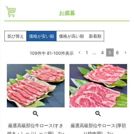
お歳暮
並び替え
価格が安い順
価格が高い順
新着順
1
…
4
5
6
109
件中
81
-
100
件表示
厳選高級部位牛ロース(すき
厳選高級部位牛ロース(厚切
焼き・しゃぶしゃぶ用) 1㎏
り焼肉用) 1㎏