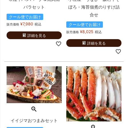
バラセット
ぼろ・海苔佃煮のりすけ詰
合せ
クール便でお届け
¥
7,980
税込
クール便でお届け
販売価格
¥
8,025
税込
販売価格
詳細を見る
詳細を見る
イイジマおつまみセット