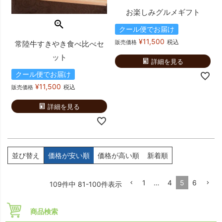
お楽しみグルメギフト
クール便でお届け
¥
11,500
税込
販売価格
常陸牛すきやき食べ比べセ
ット
詳細を見る
クール便でお届け
¥
11,500
税込
販売価格
詳細を見る
並び替え
価格が安い順
価格が高い順
新着順
1
…
4
5
6
109
件中
81
-
100
件表示
商品検索