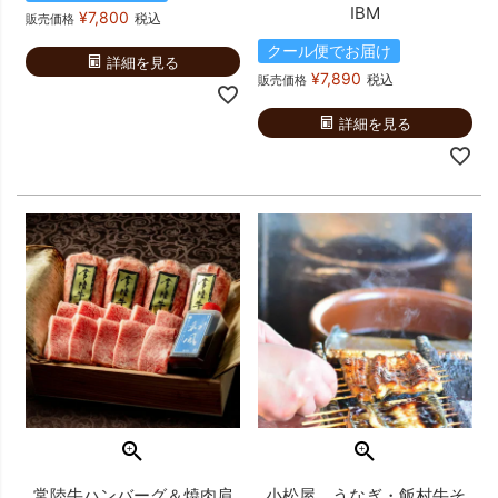
IBM
¥
7,800
税込
販売価格
クール便でお届け
詳細を見る
¥
7,890
税込
販売価格
詳細を見る
常陸牛ハンバーグ＆焼肉肩
小松屋 うなぎ・飯村牛そ