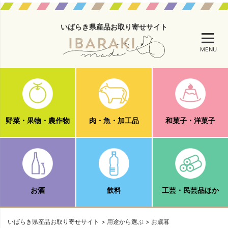
いばらき県産品お取り寄せサイト
MENU
野菜・果物・農作物
肉・魚・加工品
和菓子・洋菓子
お酒
飲料
工芸・民芸品ほか
いばらき県産品お取り寄せサイト
用途から選ぶ
お歳暮