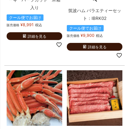
入り
筑波ハム バラエティーセッ
クール便でお届け
ト：IBRK02
¥
8,991
税込
販売価格
クール便でお届け
¥
9,900
税込
販売価格
詳細を見る
詳細を見る