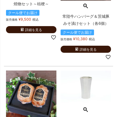
焼物セット～桔梗～
クール便でお届け
常陸牛ハンバーグ＆茨城豚
¥
9,500
税込
販売価格
みそ漬けセット（各6個）
詳細を見る
クール便でお届け
¥
10,380
税込
販売価格
詳細を見る