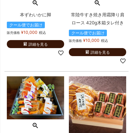
本ずわいかに脚
常陸牛すき焼き用霜降り肩
ロース 420g木箱タレ付き
クール便でお届け
¥
10,000
税込
クール便でお届け
販売価格
¥
10,000
税込
販売価格
詳細を見る
詳細を見る