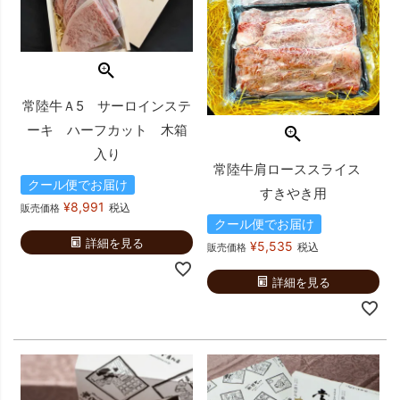
常陸牛Ａ5 サーロインステ
ーキ ハーフカット 木箱
入り
常陸牛肩ローススライス
クール便でお届け
すきやき用
¥
8,991
税込
販売価格
クール便でお届け
詳細を見る
¥
5,535
税込
販売価格
詳細を見る