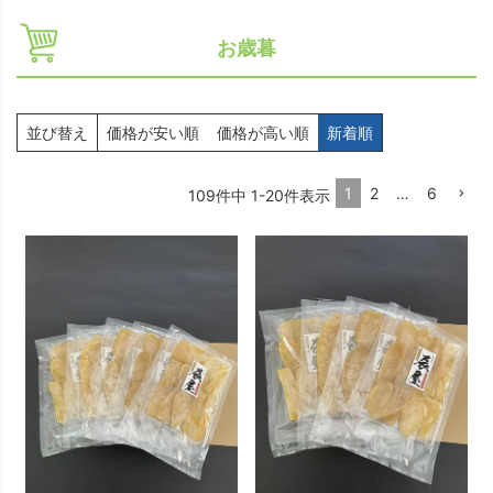
お歳暮
並び替え
価格が安い順
価格が高い順
新着順
1
2
…
6
109
件中
1
-
20
件表示