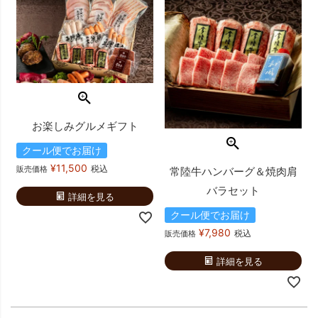
お楽しみグルメギフト
クール便でお届け
¥
11,500
税込
販売価格
常陸牛ハンバーグ＆焼肉肩
バラセット
詳細を見る
クール便でお届け
¥
7,980
税込
販売価格
詳細を見る