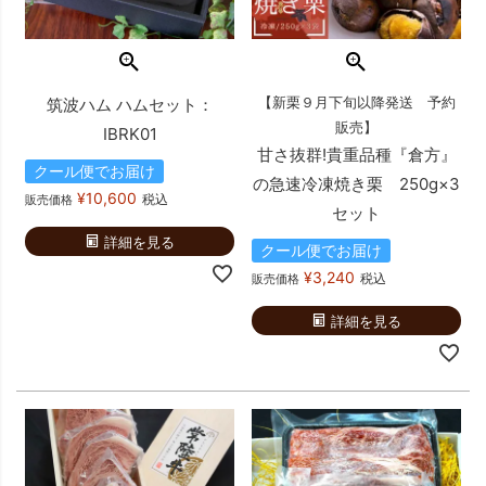
【新栗９月下旬以降発送 予約
筑波ハム ハムセット：
販売】
IBRK01
甘さ抜群!貴重品種『倉方』
クール便でお届け
の急速冷凍焼き栗 250g×3
¥
10,600
税込
販売価格
セット
詳細を見る
クール便でお届け
¥
3,240
税込
販売価格
詳細を見る