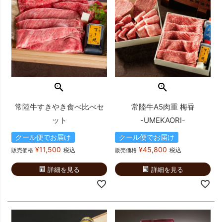
常陸牛すきやき食べ比べセ
常陸牛A5肉重 梅香
ット
-UMEKAORI-
クール便でお届け
クール便でお届け
¥
11,500
¥
45,800
税込
税込
販売価格
販売価格
詳細を見る
詳細を見る