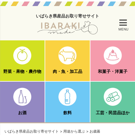
いばらき県産品お取り寄せサイト
MENU
野菜・果物・農作物
肉・魚・加工品
和菓子・洋菓子
お酒
飲料
工芸・民芸品ほか
いばらき県産品お取り寄せサイト
用途から選ぶ
お歳暮