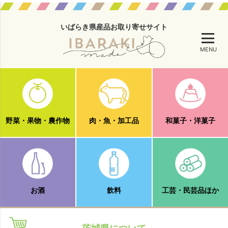
いばらき県産品お取り寄せサイト
MENU
野菜・果物・農作物
肉・魚・加工品
和菓子・洋菓子
お酒
飲料
工芸・民芸品ほか