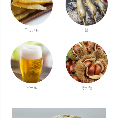
干しいも
鮎
ビール
その他