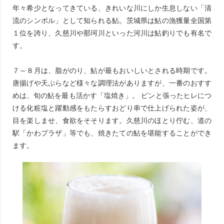
年々希少となってきている、きれいな川にしか生息しない「清
流のシンボル」として知られる鮎。茨城県は鮎の漁獲量全国第
１位を誇り、久慈川や那珂川といった河川は鮎釣りでも有名で
す。
７～８月は、脂がのり、鮎が最もおいしいとされる時期です。
唐揚げや天ぷらなど様々な調理法がありますが、一番のおすす
めは、旬の鮎を最も活かす「塩焼き」。 ピンと張ったヒレにつ
ける化粧塩と躍動感をもたらすおどり串で仕上げられた姿が、
目を楽しませ、食欲をそそります。久慈川のほとり佇む、道の
駅「かわプラザ」等でも、焼きたての鮎を堪能することができ
ます。