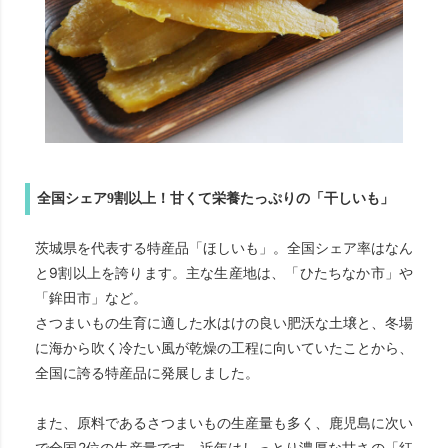
全国シェア9割以上！甘くて栄養たっぷりの「干しいも」
茨城県を代表する特産品「ほしいも」。全国シェア率はなん
と9割以上を誇ります。主な生産地は、「ひたちなか市」や
「鉾田市」など。
さつまいもの生育に適した水はけの良い肥沃な土壌と、冬場
に海から吹く冷たい風が乾燥の工程に向いていたことから、
全国に誇る特産品に発展しました。
また、原料であるさつまいもの生産量も多く、鹿児島に次い
で全国2位の生産量です。近年はしっとり濃厚な甘さの「紅