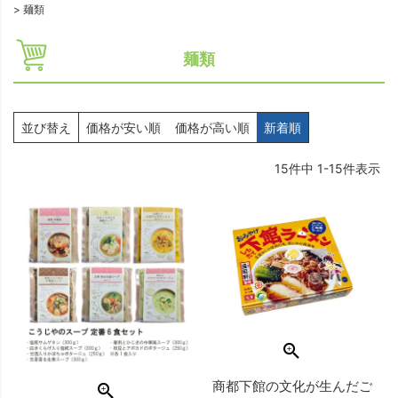
麺類
麺類
並び替え
価格が安い順
価格が高い順
新着順
15
件中
1
-
15
件表示
商都下館の文化が生んだご