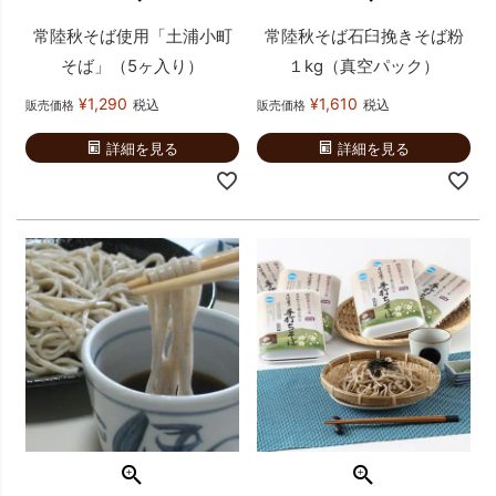
常陸秋そば使用「土浦小町
常陸秋そば石臼挽きそば粉
そば」（5ヶ入り）
１kg（真空パック）
¥
1,290
¥
1,610
税込
税込
販売価格
販売価格
詳細を見る
詳細を見る