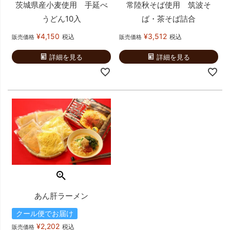
茨城県産小麦使用 手延べ
常陸秋そば使用 筑波そ
うどん10入
ば・茶そば詰合
¥
4,150
¥
3,512
税込
税込
販売価格
販売価格
詳細を見る
詳細を見る
あん肝ラーメン
クール便でお届け
¥
2,202
税込
販売価格