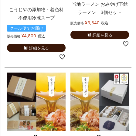
当地ラーメン おみやげ下館
こうじやの添加物・着色料
ラーメン 3個セット
不使用冷凍スープ
¥
3,540
税込
販売価格
クール便でお届け
詳細を見る
¥
4,800
税込
販売価格
詳細を見る