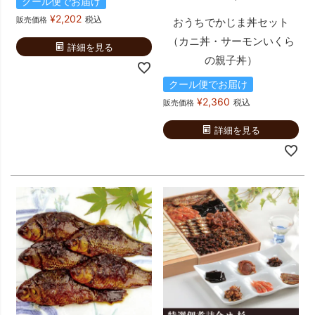
クール便でお届け
¥
2,202
税込
販売価格
おうちでかじま丼セット
（カニ丼・サーモンいくら
詳細を見る
の親子丼）
クール便でお届け
¥
2,360
税込
販売価格
詳細を見る