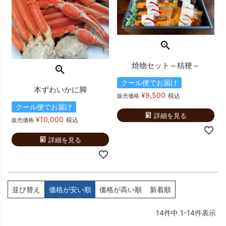
焼物セット～桔梗～
クール便でお届け
本ずわいかに脚
¥
9,500
税込
販売価格
クール便でお届け
詳細を見る
¥
10,000
税込
販売価格
詳細を見る
並び替え
価格が安い順
価格が高い順
新着順
14
件中
1
-
14
件表示