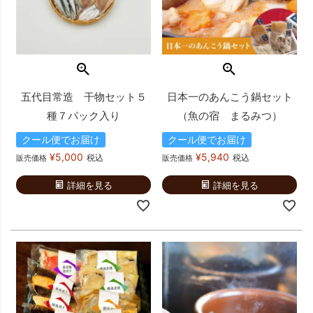
五代目常造 干物セット５
日本一のあんこう鍋セット
種７パック入り
（魚の宿 まるみつ）
クール便でお届け
クール便でお届け
¥
5,000
¥
5,940
税込
税込
販売価格
販売価格
詳細を見る
詳細を見る