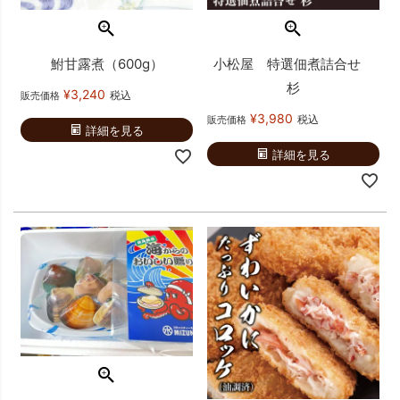
鮒甘露煮（600g）
小松屋 特選佃煮詰合せ
杉
¥
3,240
税込
販売価格
¥
3,980
税込
販売価格
詳細を見る
詳細を見る