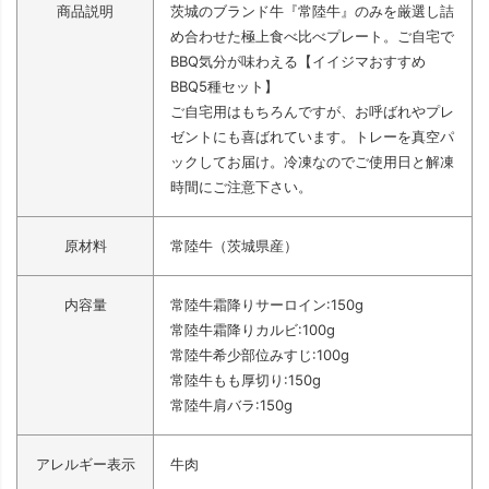
商品説明
茨城のブランド牛『常陸牛』のみを厳選し詰
め合わせた極上食べ比べプレート。ご自宅で
BBQ気分が味わえる【イイジマおすすめ
BBQ5種セット】
ご自宅用はもちろんですが、お呼ばれやプレ
ゼントにも喜ばれています。トレーを真空パ
ックしてお届け。冷凍なのでご使用日と解凍
時間にご注意下さい。
原材料
常陸牛（茨城県産）
内容量
常陸牛霜降りサーロイン:150g
常陸牛霜降りカルビ:100g
常陸牛希少部位みすじ:100g
常陸牛もも厚切り:150g
常陸牛肩バラ:150g
アレルギー表示
牛肉