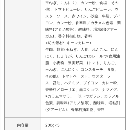
玉ねぎ、にんにく)、カレー粉、食塩、その
他)、トマトピューレ、りんごピューレ、ウ
スターソース、赤ワイン、砂糖、牛脂、ブイ
ヨン、カレー粉、香辛料／カラメル色素、調
味料(アミノ酸等)、酸味料、増粘剤(グアー
ガム)、香辛料抽出物、香料
<幻の飯村牛キーマカレー>
牛肉、野菜(玉ねぎ、人参、れんこん、にん
にく、しょうが、りんご)カレールウ(食用油
脂、小麦粉、果実野菜、(トマト、りんご、
玉ねぎ、にんにく)、コンスターチ、食塩、
その他)、トマトペースト、ウスターソー
ス、醤油、ハチミツ、ブイヨン、カレー粉、
香辛料／ローリエ、黒コショウ、ナツメグ、
※ガラムマサラ、一味トウガラシ、カラメル
色素、調味料(アミノ酸等)、酸味料、増粘剤
(グアーガム)、香辛料抽出物、香料
内容量
200g×3