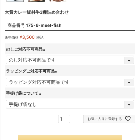
大賞カレー飯村牛3種詰め合わせ
商品番号
175-6-meet-fish
¥
3,500
税込
販売価格
のしご対応不可商品
(
必
ラッピングご対応不可商品
須
(
)
必
手提げ袋について
須
(
)
必
お気に入りに登録する
須
)