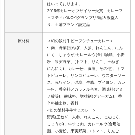
はいっております。
2016年カレーオブザイヤー受賞、カレーフ
ェスティバルC-1グランプリ6冠＆殿堂入
り、土浦ブランド認定品
原材料
＜幻の飯村牛ビーフシチューカレー＞
牛肉、野菜(玉ねぎ、人参、れんこん、にん
にく、しょうが)カレールウ(食用油脂、小麦
粉、果実野菜、(トマト、りんご、玉ねぎ、
にんにく)、カレー粉、食塩、その他)、トマ
トピューレ、リンゴピューレ、ウスターソー
ス、赤ワイン、砂糖、牛脂、ブイヨン、カレ
ー粉、香辛料／カラメル色素、調味料(アミ
ノ酸等)、酸味料、増粘剤(グアーガム)、香
辛料抽出物、香料
<幻の飯村牛牛すじカレー>
野菜(玉ねぎ、人参、れんこん、にんにく、
しょうが)、牛すじ肉、カレールウ(食用油
脂、小麦粉、果実野菜、(トマト、りんご、