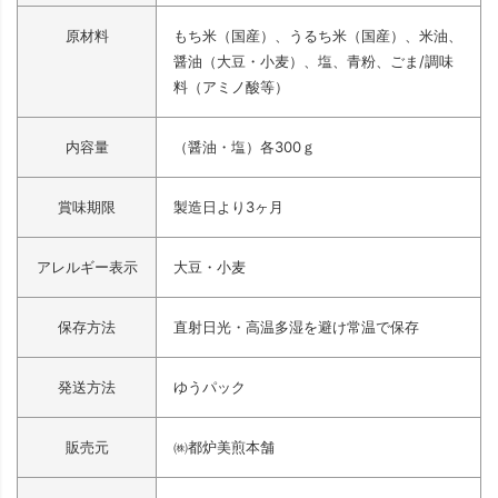
原材料
もち米（国産）、うるち米（国産）、米油、
醤油（大豆・小麦）、塩、青粉、ごま/調味
料（アミノ酸等）
内容量
（醤油・塩）各300ｇ
賞味期限
製造日より3ヶ月
アレルギー表示
大豆・小麦
保存方法
直射日光・高温多湿を避け常温で保存
発送方法
ゆうパック
販売元
㈱都炉美煎本舗