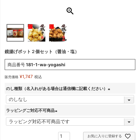
鏡揚げポット２個セット（醤油・塩）
商品番号
181-1-wa-yogashi
¥
1,747
税込
販売価格
のし種類（名入れがある場合は通信欄に記載ください）
(
必
ラッピングご対応不可商品
須
(
)
必
お気に入りに登録する
須