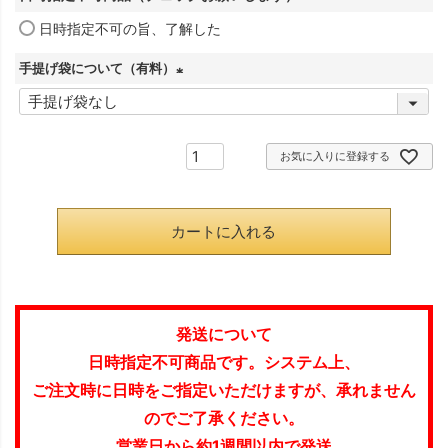
須
日時指定不可の旨、了解した
(
)
必
手提げ袋について（有料）
須
(
)
必
須
お気に入りに登録する
)
カートに入れる
発送について
日時指定不可商品です。システム上、
ご注文時に日時をご指定いただけますが、承れません
のでご了承ください。
営業日から約1週間以内で発送