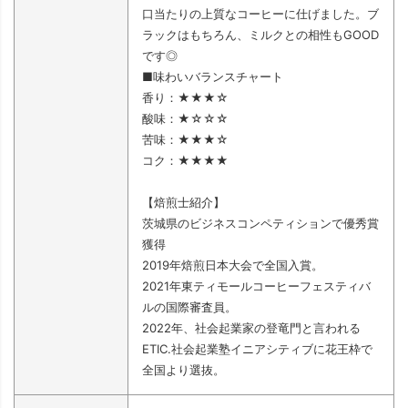
口当たりの上質なコーヒーに仕げました。ブ
ラックはもちろん、ミルクとの相性もGOOD
です◎
■味わいバランスチャート
香り：★★★☆
酸味：★☆☆☆
苦味：★★★☆
コク：★★★★
【焙煎士紹介】
茨城県のビジネスコンペティションで優秀賞
獲得
2019年焙煎日本大会で全国入賞。
2021年東ティモールコーヒーフェスティバ
ルの国際審査員。
2022年、社会起業家の登竜門と言われる
ETIC.社会起業塾イニアシティブに花王枠で
全国より選抜。