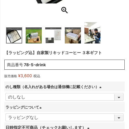
【ラッピング込】自家製リキッドコーヒー ３本ギフト
商品番号
78-5-drink
¥
3,600
税込
販売価格
のし種類（名入れがある場合は通信欄に記載ください）
(
必
ラッピングについて
須
(
)
必
日時指定不可商品（チェックお願いします）