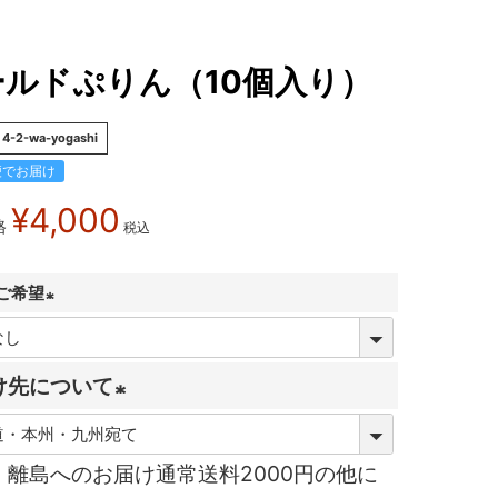
ールドぷりん（10個入り）
4-2-wa-yogashi
便でお届け
¥
4,000
格
税込
ご希望
(
必
け先について
須
)
(
・離島へのお届け通常送料2000円の他に
必