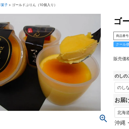
洋菓子
ゴールドぷりん（10個入り）
ゴ
商品番号
クール
販売価
のしの
お届
沖縄