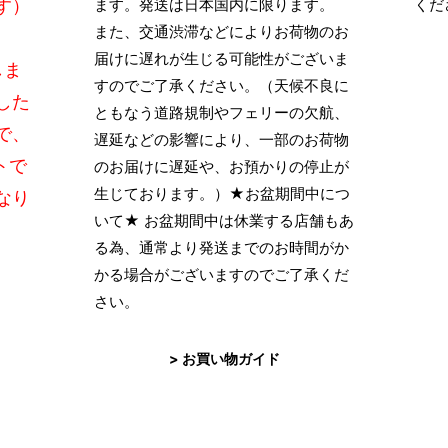
す）
ます。発送は日本国内に限ります。
くだ
また、交通渋滞などによりお荷物のお
届けに遅れが生じる可能性がございま
しま
すのでご了承ください。（天候不良に
した
ともなう道路規制やフェリーの欠航、
で、
遅延などの影響により、一部のお荷物
トで
のお届けに遅延や、お預かりの停止が
生じております。）★お盆期間中につ
なり
いて★ お盆期間中は休業する店舗もあ
る為、通常より発送までのお時間がか
かる場合がございますのでご了承くだ
さい。
> お買い物ガイド