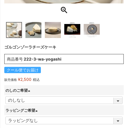
ゴルゴンゾーラチーズケーキ
商品番号
222-3-wa-yogashi
クール便でお届け
¥
2,500
税込
販売価格
のしのご希望
(
必
ラッピングご希望
須
(
)
必