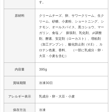
す。
原材料
クリームチーズ、卵、サワークリーム、生ク
リーム、砂糖、小麦粉、ショートニング、シ
ナモン、オールスパイス、黒コショウ、マー
ガリン、食塩 ／ 膨張剤、乳化剤、㏗調整
剤、酵素、安定剤（ローカスト）、増粘剤
（加工デンプン）、酸化防止剤（V.E）、カ
ロテン色素、香料、 （一部に乳成分・卵・
大豆・小麦を含む）
内容量
395g
賞味期限
冷凍30日
アレルギー表示
乳成分・卵・大豆・小麦
保存方法
冷凍