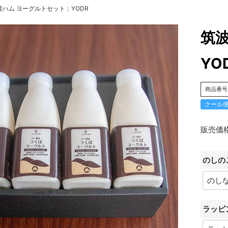
波ハム ヨーグルトセット：YODR
筑
YO
商品番号
クール
販売価
のしの
ラッピ