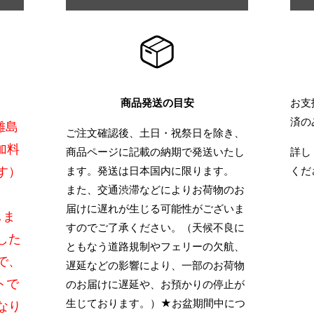
商品発送の目安
お支
済の
離島
ご注文確認後、土日・祝祭日を除き、
加料
商品ページに記載の納期で発送いたし
詳し
す）
ます。発送は日本国内に限ります。
くだ
また、交通渋滞などによりお荷物のお
届けに遅れが生じる可能性がございま
しま
すのでご了承ください。（天候不良に
した
ともなう道路規制やフェリーの欠航、
で、
遅延などの影響により、一部のお荷物
トで
のお届けに遅延や、お預かりの停止が
生じております。）★お盆期間中につ
なり