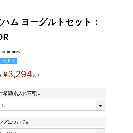
波ハム ヨーグルトセット：
DR
80-10-drink
便でお届け
¥
3,294
格
税込
ご希望(名入れ不可)
(
必
須
ングについて
)
(