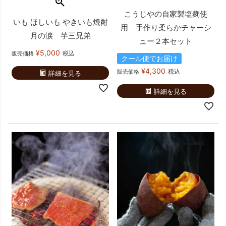
こうじやの自家製塩麹使
いも ほしいも やきいも焼酎
用 手作り柔らかチャーシ
月の涙 芋三兄弟
ュー２本セット
¥
5,000
税込
販売価格
クール便でお届け
¥
4,300
税込
販売価格
詳細を見る
詳細を見る