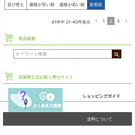
並び替え
価格が安い順
価格が高い順
新着順
1
2
3
41
件中
21
-
40
件表示
商品検索
茨城県公式お取り寄せサイト
ショッピングガイド
送料について