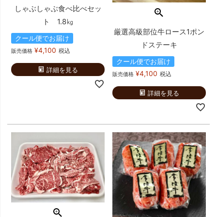
しゃぶしゃぶ食べ比べセッ
ト 1.8㎏
厳選高級部位牛ロース1ポン
クール便でお届け
ドステーキ
¥
4,100
税込
販売価格
クール便でお届け
詳細を見る
¥
4,100
税込
販売価格
詳細を見る