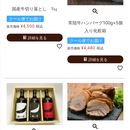
国産牛切り落とし 1㎏
クール便でお届け
常陸牛ハンバーグ100g×5個
¥
4,500
税込
販売価格
入り化粧箱
詳細を見る
クール便でお届け
¥
4,480
税込
販売価格
詳細を見る