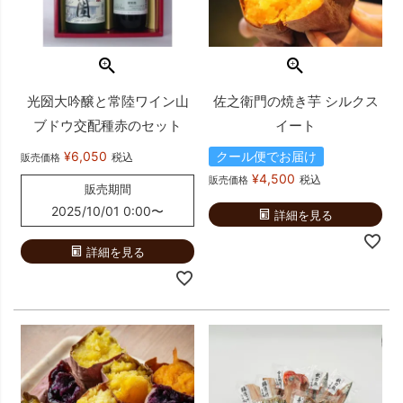
光圀大吟醸と常陸ワイン山
佐之衛門の焼き芋 シルクス
ブドウ交配種赤のセット
イート
¥
6,050
クール便でお届け
税込
販売価格
¥
4,500
税込
販売価格
販売期間
2025/10/01 0:00
〜
詳細を見る
詳細を見る