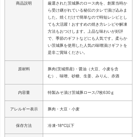
商品説明
厳選された茨城豚のロース肉を、創業当時か
ら受け継がれている秘伝のタレで漬け込みま
した。焼くだけで簡単なので時短レシピとし
ても大活躍！おすすめの焼き方レシピや解凍
方法もおつけします。上品な味わいが好評
で、季節のギフトなどにも人気です。柔らか
い茨城豚を使用した人気の味噌漬けギフトを
是非ご賞味ください。
原材料
豚肉(茨城県産)・醤油（大豆、小麦を含
む）、味噌、砂糖、生姜、みりん、赤酒
内容量
特製みそ漬け茨城豚ロース/7枚630ｇ
アレルギー表示
豚肉・大豆・小麦
保存方法
冷凍-18℃以下