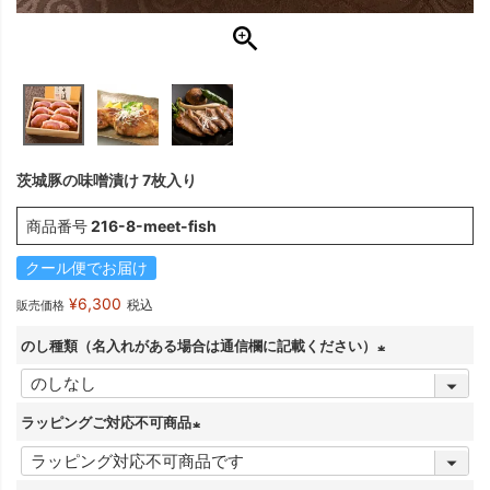
茨城豚の味噌漬け 7枚入り
商品番号
216-8-meet-fish
クール便でお届け
¥
6,300
税込
販売価格
のし種類（名入れがある場合は通信欄に記載ください）
(
必
ラッピングご対応不可商品
須
(
)
必