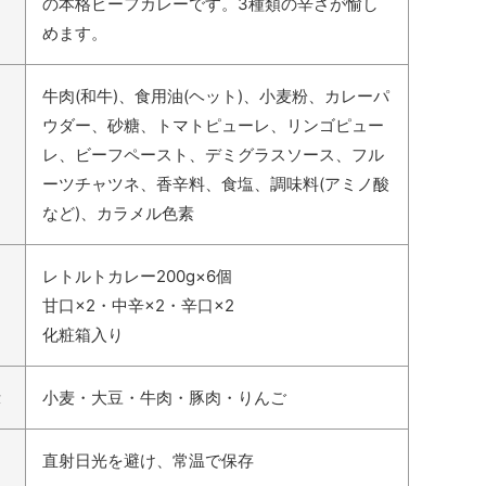
の本格ビーフカレーです。3種類の辛さが愉し
めます。
牛肉(和牛)、食用油(ヘット)、小麦粉、カレーパ
ウダー、砂糖、トマトピューレ、リンゴピュー
レ、ビーフペースト、デミグラスソース、フル
ーツチャツネ、香辛料、食塩、調味料(アミノ酸
など)、カラメル色素
レトルトカレー200g×6個
甘口×2・中辛×2・辛口×2
化粧箱入り
示
小麦・大豆・牛肉・豚肉・りんご
直射日光を避け、常温で保存