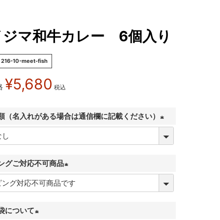
イジマ和牛カレー 6個入り
216-10-meet-fish
¥
5,680
格
税込
類（名入れがある場合は通信欄に記載ください）
(
必
須
ングご対応不可商品
)
(
必
須
袋について