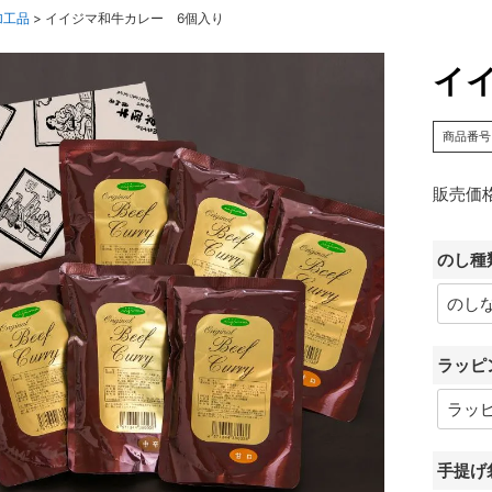
加工品
イイジマ和牛カレー 6個入り
イ
商品番号
販売価
のし種
ラッピ
手提げ