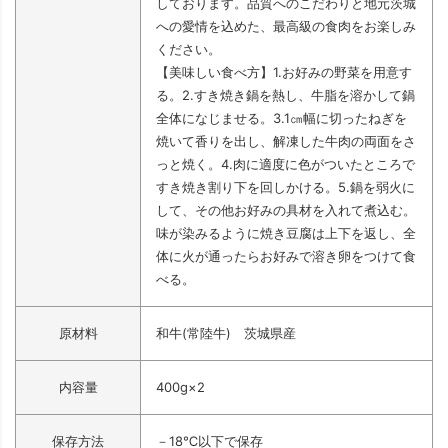
しております。品質へのこだわりと地元茨城
への愛情を込めた、最高級の食肉をお楽しみ
ください。
【美味しい食べ方】1.お好みの野菜を用意す
る。2.すき焼き鍋を熱し、牛脂を溶かして鍋
全体になじませる。3.1㎝幅に切ったねぎを
焼いて香りを出し、解凍した牛肉の両面をさ
っと焼く。4.肉に適度に色がついたところで
すき焼き割り下を回しかける。5.鍋を弱火に
して、その他お好みの具材を入れて煮込む。
味が染みるように焼き豆腐は上下を返し、全
体に火が通ったらお好みで溶き卵をつけて食
べる。
原材料
和牛(常陸牛) 茨城県産
内容量
400g×2
保存方法
－18℃以下で保存