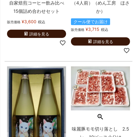
自家焙煎コーヒー飲み比べ
（4人前）（めん工房 ほさ
15個詰め合わせセット
か）
¥
3,600
クール便でお届け
税込
販売価格
¥
3,715
税込
販売価格
詳細を見る
詳細を見る
味麗豚モモ切り落とし 2.5