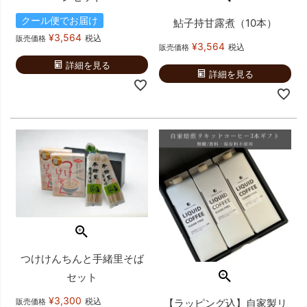
クール便でお届け
鮎子持甘露煮（10本）
¥
3,564
税込
販売価格
¥
3,564
税込
販売価格
詳細を見る
詳細を見る
つけけんちんと手緒里そば
セット
¥
3,300
税込
【ラッピング込】自家製リ
販売価格