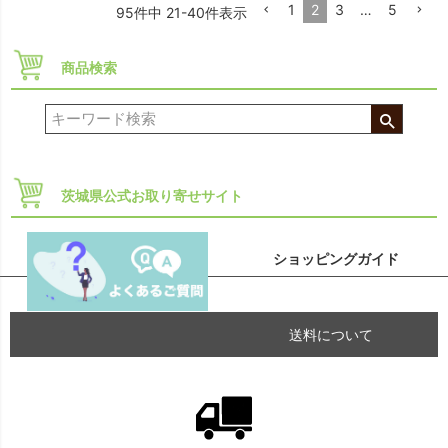
1
2
3
…
5
95
件中
21
-
40
件表示
商品検索
茨城県公式お取り寄せサイト
ショッピングガイド
送料について