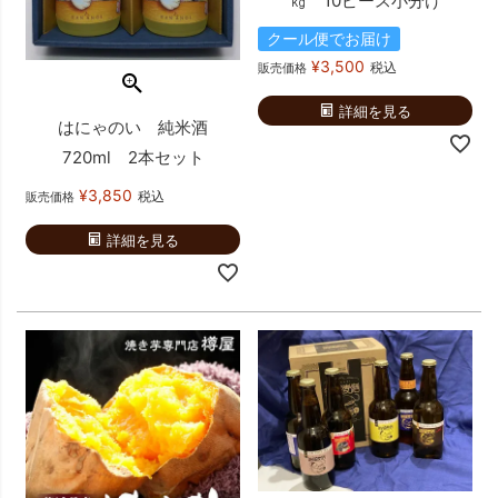
㎏ 10ピース小分け
クール便でお届け
¥
3,500
税込
販売価格
詳細を見る
はにゃのい 純米酒
720ml 2本セット
¥
3,850
税込
販売価格
詳細を見る