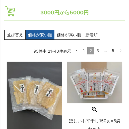
3000円から5000円
並び替え
価格が安い順
価格が高い順
新着順
1
2
3
…
5
95
件中
21
-
40
件表示
ほしいも平干し150ｇ×6袋
セット