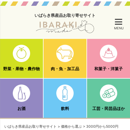
いばらき県産品お取り寄せサイト
MENU
野菜・果物・農作物
肉・魚・加工品
和菓子・洋菓子
お酒
飲料
工芸・民芸品ほか
いばらき県産品お取り寄せサイト
価格から選ぶ
3000円から5000円