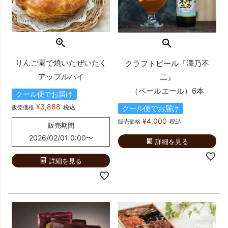
りんご園で焼いたぜいたく
クラフトビール『澤乃不
アップルパイ
二』
（ペールエール）6本
クール便でお届け
¥
3,888
税込
クール便でお届け
販売価格
¥
4,000
税込
販売価格
販売期間
2026/02/01 0:00
〜
詳細を見る
詳細を見る