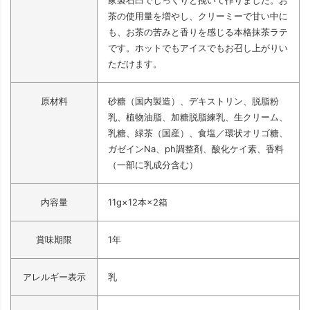
家製石臼でじっくりと挽いて作りました。お
茶の使用量を増やし、クリーミーで甘い中に
も、お茶の苦みと香りを感じる本格抹茶ラテ
です。ホットでもアイスでもお召し上がりい
ただけます。
原材料
砂糖（国内製造）、デキストリン、脱脂粉
乳、植物油脂、加糖脱脂練乳、生クリーム、
乳糖、緑茶（国産）、食塩／環状オリゴ糖、
ガゼインNa、ph調整剤、酸化ケイ素、香料
（一部に乳成分含む）
内容量
11g×12本×2箱
賞味期限
1年
アレルギー表示
乳