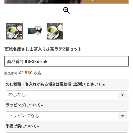
茨城名産さしま茶入り抹茶ラテ2箱セット
商品番号
83-2-drink
¥
2,560
税込
販売価格
のし種類（名入れがある場合は通信欄に記載ください）
(
必
ラッピングについて
須
(
)
必
手提げ袋について
須