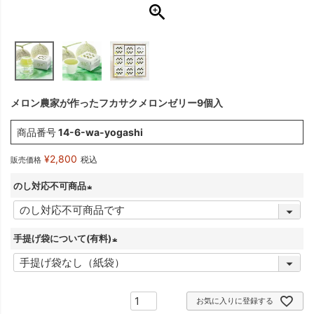
メロン農家が作ったフカサクメロンゼリー9個入
商品番号
14-6-wa-yogashi
¥
2,800
税込
販売価格
のし対応不可商品
(
必
手提げ袋について(有料)
須
)
(
必
須
お気に入りに登録する