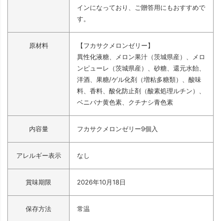
インになっており、ご贈答用にもおすすめで
す。
原材料
【フカサクメロンゼリー】
異性化液糖、メロン果汁（茨城県産）、メロ
ンピューレ（茨城県産）、砂糖、還元水飴、
洋酒、果糖/ゲル化剤（増粘多糖類）、酸味
料、香料、酸化防止剤（酸素処理ルチン）、
ベニバナ黄色素、クチナシ青色素
内容量
フカサクメロンゼリー9個入
アレルギー表示
なし
賞味期限
2026年10月18日
保存方法
常温