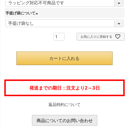
(
)
必
手提げ袋について
須
(
)
必
お気に入りに登録する
須
)
カートに入れる
発送までの期日：注文より2～3日
返品特約について
商品についてのお問い合わせ