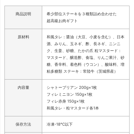
商品説明
希少部位ステーキを３種類詰め合わせた
超高級お肉ギフト
原材料
和風タレ：醤油（大豆、小麦を含む）、日本
酒、みりん、玉ネギ、酢、長ネギ、ニンニ
ク、生姜、砂糖、たかの爪 粒マスタード：
マスタード、醸造酢、食塩、りんご果汁、砂
糖、香辛料、着色料（ウコン）、酸味料、増
粘多糖類 ステーキ：常陸牛（茨城県産）
内容量
シャトーブリアン 200g×1枚
フィレミニヨン 150g×1枚
フィレ赤身 150g×1枚
和風タレ・粒マスタード各1本
保存方法
冷凍-18℃以下