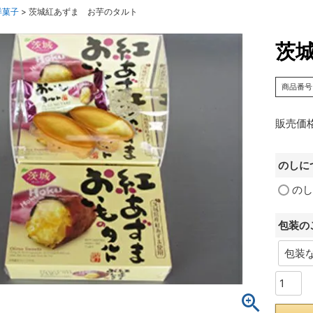
洋菓子
茨城紅あずま お芋のタルト
茨
商品番号
販売価
のしに
のし
包装の