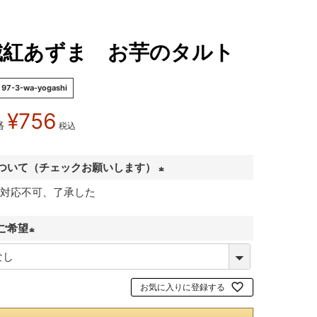
城紅あずま お芋のタルト
97-3-wa-yogashi
¥
756
格
税込
ついて（チェックお願いします）
対応不可、了承した
(
必
ご希望
須
)
(
必
お気に入りに登録する
須
)