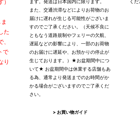
す）
ます。発送は日本国内に限ります。
くだ
また、交通渋滞などによりお荷物のお
届けに遅れが生じる可能性がございま
しま
すのでご了承ください。（天候不良に
した
ともなう道路規制やフェリーの欠航、
で、
遅延などの影響により、一部のお荷物
トで
のお届けに遅延や、お預かりの停止が
生じております。）★お盆期間中につ
なり
いて★ お盆期間中は休業する店舗もあ
る為、通常より発送までのお時間がか
かる場合がございますのでご了承くだ
さい。
> お買い物ガイド