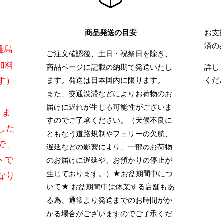
商品発送の目安
お支
済の
離島
ご注文確認後、土日・祝祭日を除き、
加料
商品ページに記載の納期で発送いたし
詳し
す）
ます。発送は日本国内に限ります。
くだ
また、交通渋滞などによりお荷物のお
届けに遅れが生じる可能性がございま
しま
すのでご了承ください。（天候不良に
した
ともなう道路規制やフェリーの欠航、
で、
遅延などの影響により、一部のお荷物
トで
のお届けに遅延や、お預かりの停止が
生じております。）★お盆期間中につ
なり
いて★ お盆期間中は休業する店舗もあ
る為、通常より発送までのお時間がか
かる場合がございますのでご了承くだ