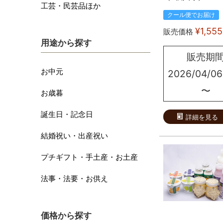
工芸・民芸品ほか
クール便でお届け
¥
1,555
販売価格
用途から探す
販売期
お中元
2026/04/06
〜
お歳暮
誕生日・記念日
詳細を見る
結婚祝い・出産祝い
プチギフト・手土産・お土産
法事・法要・お供え
価格から探す