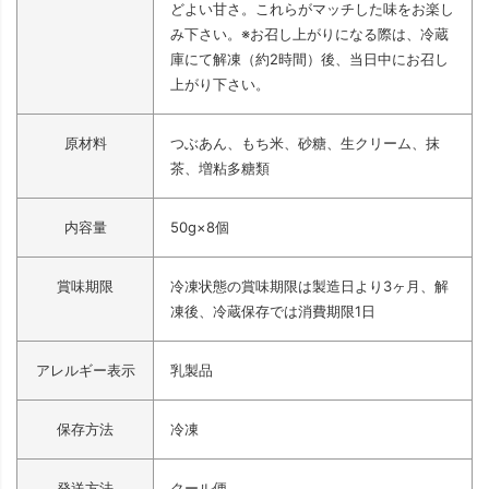
どよい甘さ。これらがマッチした味をお楽し
み下さい。※お召し上がりになる際は、冷蔵
庫にて解凍（約2時間）後、当日中にお召し
上がり下さい。
原材料
つぶあん、もち米、砂糖、生クリーム、抹
茶、増粘多糖類
内容量
50g×8個
賞味期限
冷凍状態の賞味期限は製造日より3ヶ月、解
凍後、冷蔵保存では消費期限1日
アレルギー表示
乳製品
保存方法
冷凍
発送方法
クール便