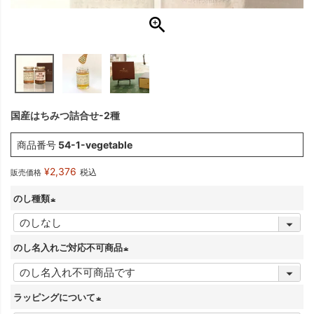
国産はちみつ詰合せ-2種
商品番号
54-1-vegetable
¥
2,376
税込
販売価格
のし種類
(
必
のし名入れご対応不可商品
須
(
)
必
ラッピングについて
須