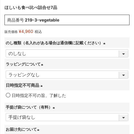
ほしいも食べ比べ詰合せ7品
商品番号
219-3-vegetable
¥
4,960
税込
販売価格
のし種類（名入れがある場合は通信欄に記載ください）
(
必
ラッピングについて
須
(
)
必
日時指定不可商品
須
日時指定不可の旨、了解した
(
)
必
手提げ袋について（有料）
須
(
)
必
お届け先について
須