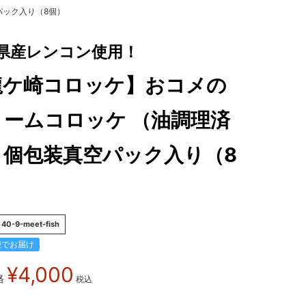
パック入り（8個）
県産レンコン使用！
龍ケ崎コロッケ】おコメの
リームコロッケ （油調理済
）個包装真空パック入り（8
）
40-9-meet-fish
便でお届け
¥
4,000
格
税込