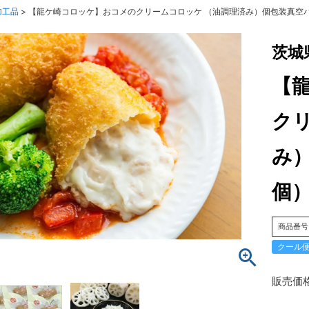
加工品
【龍ケ崎コロッケ】おコメのクリームコロッケ （油調理済み）個包装真空
茨城
【
ク
み
個
商品番号
クール
販売価