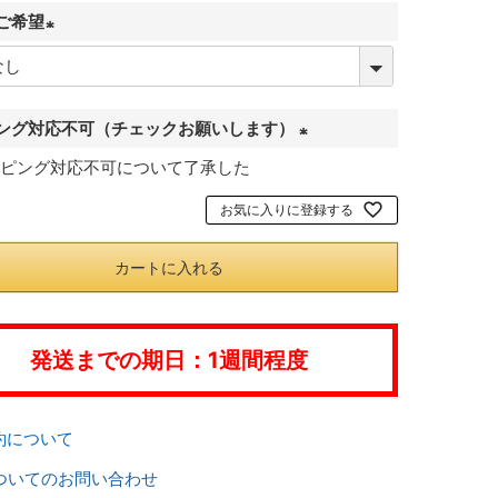
ご希望
(
必
須
ング対応不可（チェックお願いします）
)
ピング対応不可について了承した
(
必
お気に入りに登録する
須
)
カートに入れる
発送までの期日：1週間程度
約について
ついてのお問い合わせ