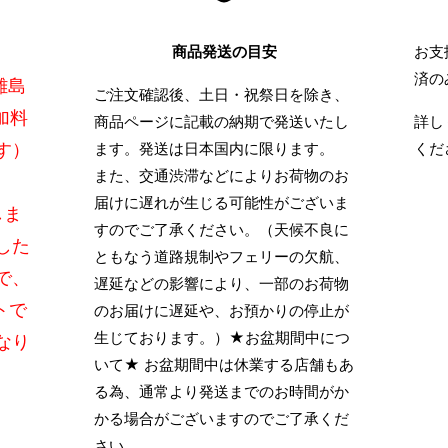
商品発送の目安
お支
済の
離島
ご注文確認後、土日・祝祭日を除き、
加料
商品ページに記載の納期で発送いたし
詳し
す）
ます。発送は日本国内に限ります。
くだ
また、交通渋滞などによりお荷物のお
届けに遅れが生じる可能性がございま
しま
すのでご了承ください。（天候不良に
した
ともなう道路規制やフェリーの欠航、
で、
遅延などの影響により、一部のお荷物
トで
のお届けに遅延や、お預かりの停止が
生じております。）★お盆期間中につ
なり
いて★ お盆期間中は休業する店舗もあ
る為、通常より発送までのお時間がか
かる場合がございますのでご了承くだ
さい。