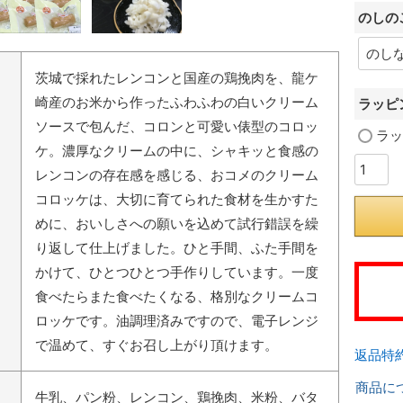
のしの
茨城で採れたレンコンと国産の鶏挽肉を、龍ケ
崎産のお米から作ったふわふわの白いクリーム
ラッピ
ソースで包んだ、コロンと可愛い俵型のコロッ
ラッ
ケ。濃厚なクリームの中に、シャキッと食感の
レンコンの存在感を感じる、おコメのクリーム
コロッケは、大切に育てられた食材を生かすた
めに、おいしさへの願いを込めて試行錯誤を繰
り返して仕上げました。ひと手間、ふた手間を
かけて、ひとつひとつ手作りしています。一度
食べたらまた食べたくなる、格別なクリームコ
ロッケです。油調理済みですので、電子レンジ
で温めて、すぐお召し上がり頂けます。
返品特
商品に
牛乳、パン粉、レンコン、鶏挽肉、米粉、バタ