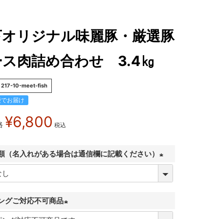
下オリジナル味麗豚・厳選豚
ス肉詰め合わせ 3.4㎏
217-10-meet-fish
便でお届け
¥
6,800
格
税込
類（名入れがある場合は通信欄に記載ください）
(
必
須
ングご対応不可商品
)
(