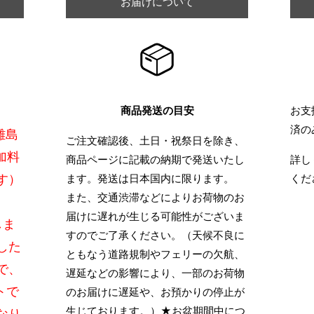
お届けについて
商品発送の目安
お支
済の
離島
ご注文確認後、土日・祝祭日を除き、
加料
商品ページに記載の納期で発送いたし
詳し
す）
ます。発送は日本国内に限ります。
くだ
また、交通渋滞などによりお荷物のお
届けに遅れが生じる可能性がございま
しま
すのでご了承ください。（天候不良に
した
ともなう道路規制やフェリーの欠航、
で、
遅延などの影響により、一部のお荷物
トで
のお届けに遅延や、お預かりの停止が
生じております。）★お盆期間中につ
なり