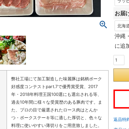
お届
沖縄
に追
弊社工場にて加工製造した味麗豚は銘柄ポーク
好感度コンテストpart.7で優秀賞受賞、2017
年・2018年料理王国100選にも選出される等、
過去10年間に様々な受賞歴のある豚肉です。ま
た、プロの目で厳選されたロース肉はとんか
つ・ポークステーキ等に適した厚切と、色々な
返品特
料理に使いやすい薄切りをご用意致しました。