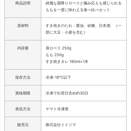
商品説明
綺麗な霜降りロースと噛み応えも感じられる
ももを一度に味わえる食べ比べセット
原材料
すき焼きのたれ：醤油、砂糖、日本酒、（一
部に大豆・小麦を含む）
内容量
肩ロース 250g
もも 250g
すき焼きタレ 180ml×1本
保存方法
冷凍-18℃以下
賞味期限
冷凍で出荷日含め約30日
発送方法
ヤマト冷凍便
販売元
株式会社イイジマ