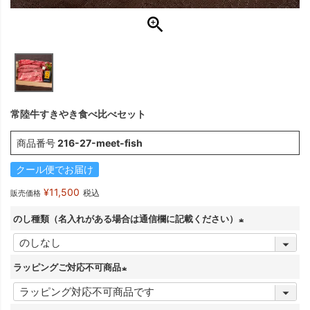
常陸牛すきやき食べ比べセット
商品番号
216-27-meet-fish
クール便でお届け
¥
11,500
税込
販売価格
のし種類（名入れがある場合は通信欄に記載ください）
(
必
ラッピングご対応不可商品
須
(
)
必