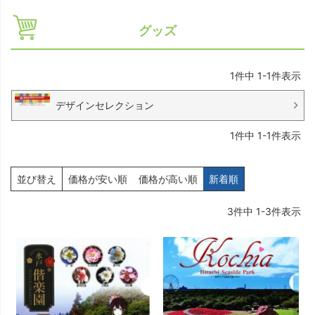
グッズ
1
件中
1
-
1
件表示
デザインセレクション
1
件中
1
-
1
件表示
並び替え
価格が安い順
価格が高い順
新着順
3
件中
1
-
3
件表示