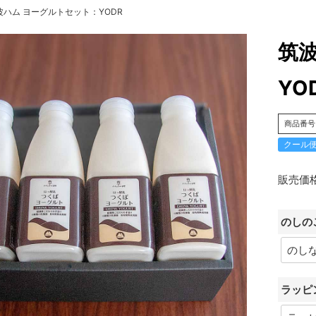
波ハム ヨーグルトセット：YODR
筑
YO
商品番号
クール
販売価
のしの
ラッピ