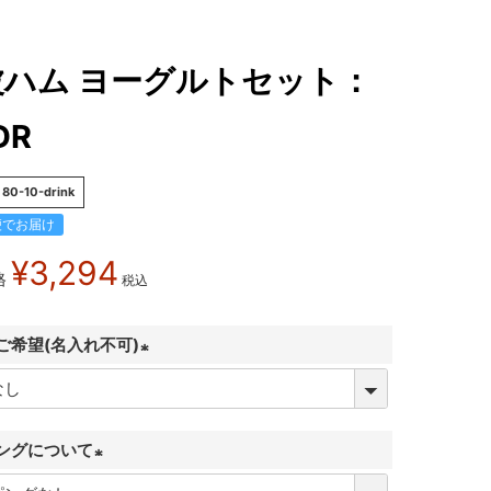
波ハム ヨーグルトセット：
DR
80-10-drink
便でお届け
¥
3,294
格
税込
ご希望(名入れ不可)
(
必
須
ングについて
)
(