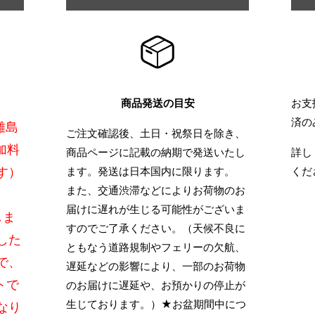
商品発送の目安
お支
済の
離島
ご注文確認後、土日・祝祭日を除き、
加料
商品ページに記載の納期で発送いたし
詳し
す）
ます。発送は日本国内に限ります。
くだ
また、交通渋滞などによりお荷物のお
届けに遅れが生じる可能性がございま
しま
すのでご了承ください。（天候不良に
した
ともなう道路規制やフェリーの欠航、
で、
遅延などの影響により、一部のお荷物
トで
のお届けに遅延や、お預かりの停止が
生じております。）★お盆期間中につ
なり