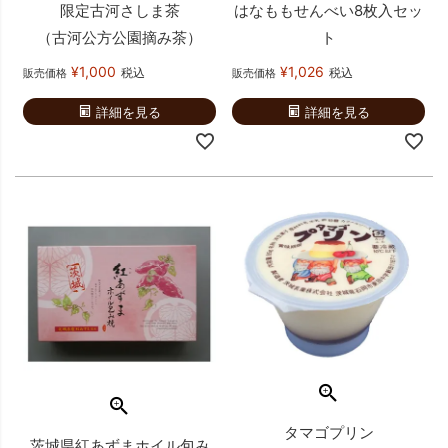
限定古河さしま茶
はなももせんべい8枚入セッ
（古河公方公園摘み茶）
ト
¥
1,000
¥
1,026
税込
税込
販売価格
販売価格
詳細を見る
詳細を見る
タマゴプリン
茨城県紅あずまホイル包み