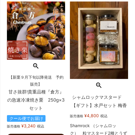
【新栗９月下旬以降発送 予約
販売】
甘さ抜群!貴重品種『倉方』
シャムロックマスタード
の急速冷凍焼き栗 250g×3
【ギフト】水戸セット 梅香
セット
¥
4,800
税込
販売価格
クール便でお届け
Shamrock （シャムロッ
¥
3,240
税込
販売価格
ク） 粒マスタード2種とうず