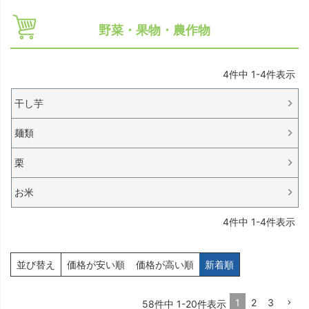
野菜・果物・農作物
4
件中
1
-
4
件表示
干し芋
麺類
栗
お米
4
件中
1
-
4
件表示
並び替え
価格が安い順
価格が高い順
新着順
1
2
3
58
件中
1
-
20
件表示