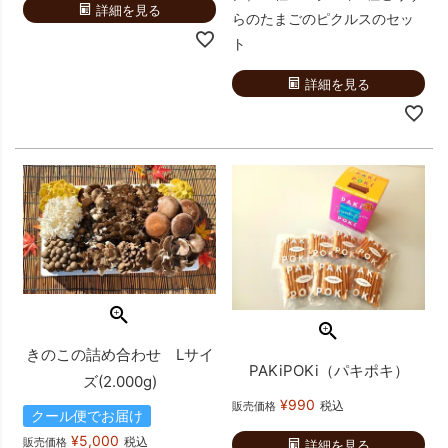
詳細を見る
らのたまごのピクルスのセッ
ト
詳細を見る
きのこの詰め合わせ Lサイ
PAKiPOKi（パキポキ）
ズ(2.000g)
¥
990
税込
販売価格
クール便でお届け
¥
5,000
税込
販売価格
詳細を見る