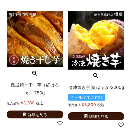
熟成焼き干し芋（紅はる
冷凍焼き芋(紅はるか)2000g
か）750g
クール便でお届け
¥
3,200
税込
販売価格
¥
3,800
税込
販売価格
詳細を見る
詳細を見る