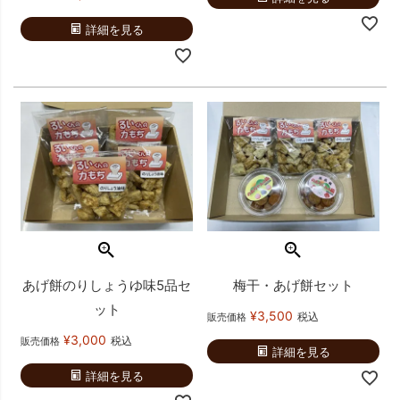
詳細を見る
あげ餅のりしょうゆ味5品セ
梅干・あげ餅セット
ット
¥
3,500
税込
販売価格
¥
3,000
税込
販売価格
詳細を見る
詳細を見る